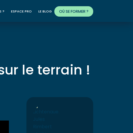
OÙ SE FORMER ?
S ?
ESPACE PRO
LE BLOG
ur le terrain !