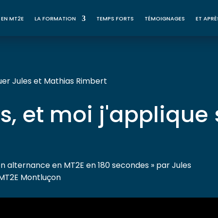
 EN MT2E
LA FORMATION
TEMPS FORTS
TÉMOIGNAGES
ET APRÈ
uer Jules et Mathias Rimbert
s, et moi j'applique s
n alternance en MT2E en 180 secondes » par Jules
– MT2E Montluçon