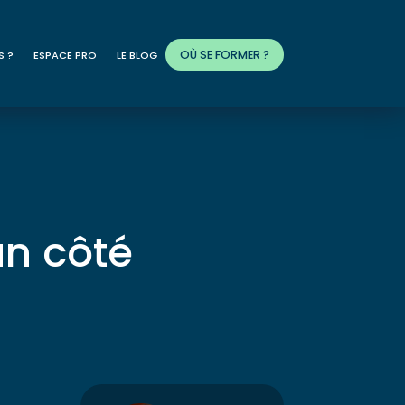
OÙ SE FORMER ?
S ?
ESPACE PRO
LE BLOG
un côté