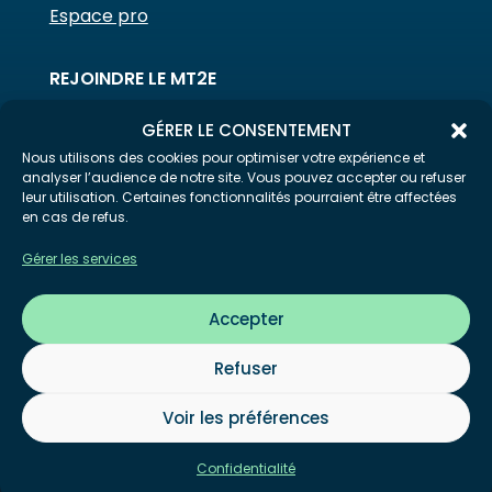
Espace pro
REJOINDRE LE MT2E
OÙ SE FORMER ?
GÉRER LE CONSENTEMENT
Nous utilisons des cookies pour optimiser votre expérience et
analyser l’audience de notre site. Vous pouvez accepter ou refuser
Mentions légales
leur utilisation. Certaines fonctionnalités pourraient être affectées
en cas de refus.
Plan du site
Confidentialité
Gérer les services
Accepter
Refuser
Fait avec ♡ en Bretagne par
Breizh tandem
Voir les préférences
Confidentialité